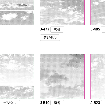
J-477
J-485
廃番
デジタル
J-510
J-523
デジタル
廃番