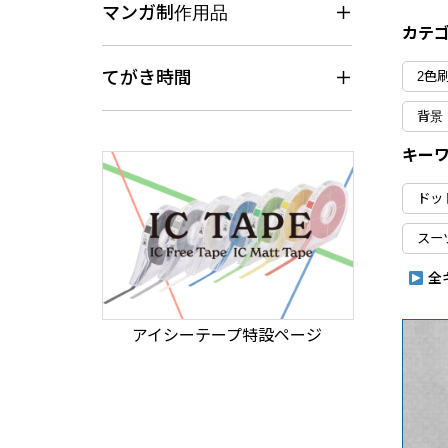
マンガ制作用品
カテ
てがき時間
2色
背景
キー
ドッ
スー
全
アイシーテープ特設ページ