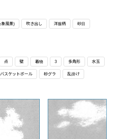
心象風景)
吹き出し
洋服柄
砂目
点
壁
着物
3
多角形
水玉
バスケットボール
砂グラ
乱掛け