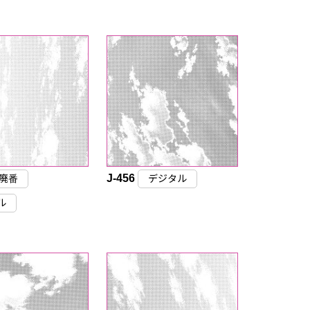
J-456
廃番
デジタル
ル