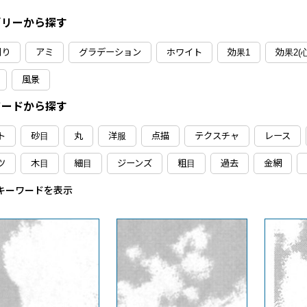
ゴリーから探す
刷り
アミ
グラデーション
ホワイト
効果1
効果2(
風景
ワードから探す
ト
砂目
丸
洋服
点描
テクスチャ
レース
ツ
木目
細目
ジーンズ
粗目
過去
金網
キーワードを表示