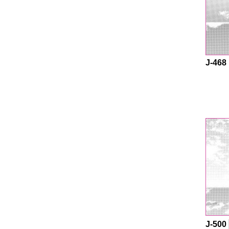
J-468
J-500