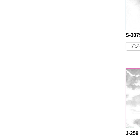
S-307
デジ
J-259