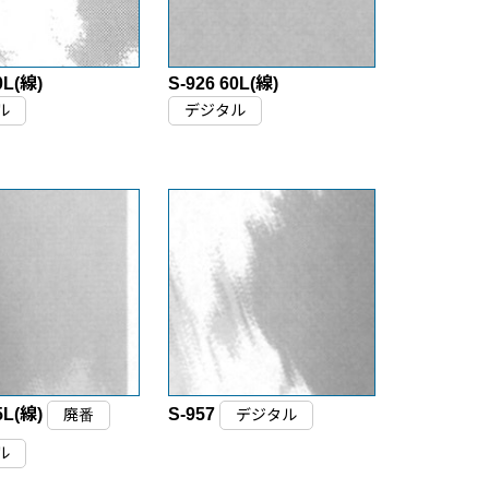
0L(線)
S-926 60L(線)
ル
デジタル
5L(線)
S-957
廃番
デジタル
ル