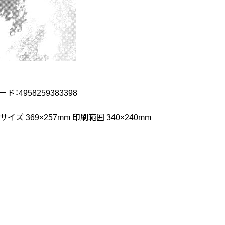
ード：4958259383398
イズ 369×257mm 印刷範囲 340×240mm