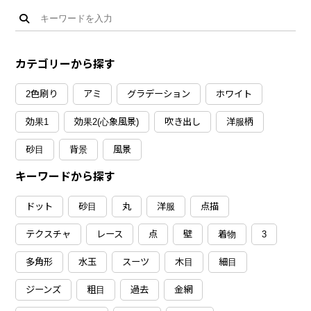
カテゴリーから探す
2色刷り
アミ
グラデーション
ホワイト
効果1
効果2(心象風景)
吹き出し
洋服柄
砂目
背景
風景
キーワードから探す
ドット
砂目
丸
洋服
点描
テクスチャ
レース
点
壁
着物
3
多角形
水玉
スーツ
木目
細目
ジーンズ
粗目
過去
金網