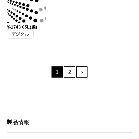
Y-1743 65L(線)
デジタル
投
1
2
›
稿
ナ
ビ
ゲ
ー
製品情報
シ