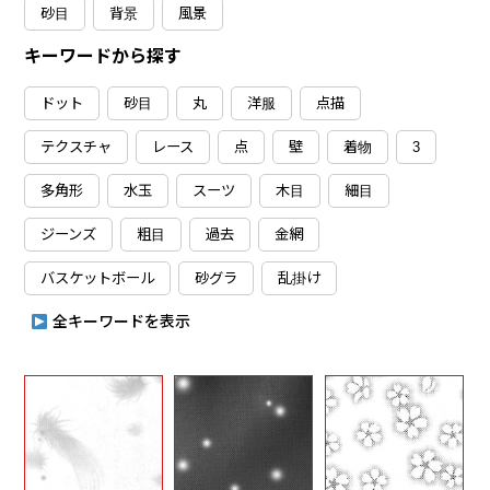
砂目
背景
風景
キーワードから探す
ドット
砂目
丸
洋服
点描
テクスチャ
レース
点
壁
着物
3
多角形
水玉
スーツ
木目
細目
ジーンズ
粗目
過去
金網
バスケットボール
砂グラ
乱掛け
全キーワードを表示