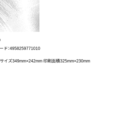
0
ード：4958259771010
イズ349mm×242mm 印刷面積325mm×230mm