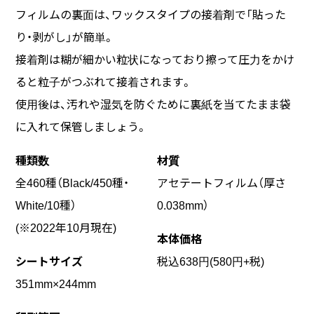
フィルムの裏面は、ワックスタイプの接着剤で「貼った
り・剥がし」が簡単。
接着剤は糊が細かい粒状になっており擦って圧力をかけ
ると粒子がつぶれて接着されます。
使用後は、汚れや湿気を防ぐために裏紙を当てたまま袋
に入れて保管しましょう。
種類数
材質
全460種（Black/450種・
アセテートフィルム（厚さ
White/10種）
0.038mm）
(※2022年10月現在)
本体価格
シートサイズ
税込638円(580円+税)
351mm×244mm