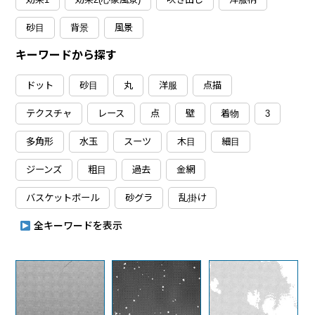
砂目
背景
風景
キーワードから探す
ドット
砂目
丸
洋服
点描
テクスチャ
レース
点
壁
着物
3
多角形
水玉
スーツ
木目
細目
ジーンズ
粗目
過去
金網
バスケットボール
砂グラ
乱掛け
全キーワードを表示