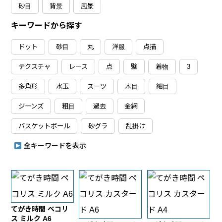
砂目
背景
風景
キーワードから探す
ドット
砂目
丸
洋服
点描
テクスチャ
レース
点
壁
着物
3
多角形
水玉
スーツ
木目
細目
ジーンズ
粗目
過去
金網
バスケットボール
砂グラ
乱掛け
全キーワードを表示
てがき時間 ペコリ
ス ミルク A6