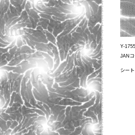
Y-175
JANコ
シートサ