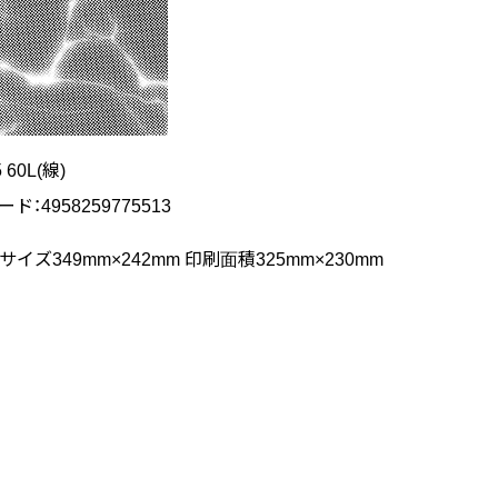
5 60L(線)
ード：4958259775513
イズ349mm×242mm 印刷面積325mm×230mm