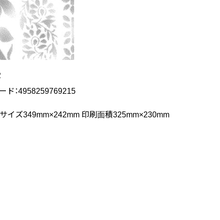
2
ード：4958259769215
イズ349mm×242mm 印刷面積325mm×230mm