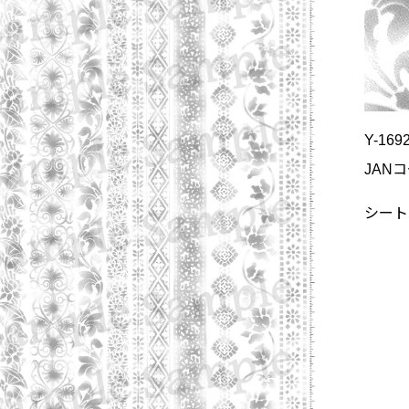
Y-169
JANコ
シートサ