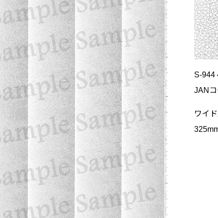
S-944
JANコ
ワイド
325m