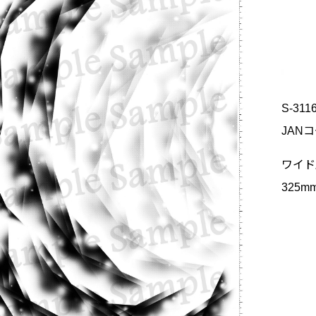
S-311
JANコ
ワイド
325m