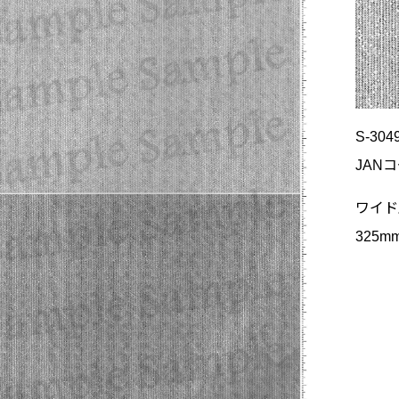
S-304
JANコ
ワイド
325m