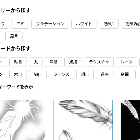
ゴリーから探す
刷り
アミ
グラデーション
ホワイト
効果1
効果2(
風景
ワードから探す
ト
砂目
丸
洋服
点描
テクスチャ
レース
ツ
木目
細目
ジーンズ
粗目
過去
金網
キーワードを表示