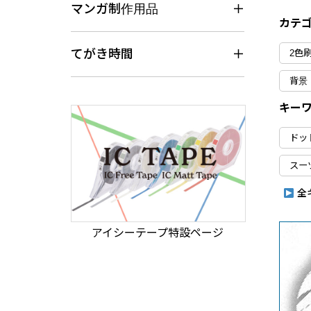
マンガ制作用品
カテ
てがき時間
2色
背景
キー
ドッ
スー
全
アイシーテープ特設ページ