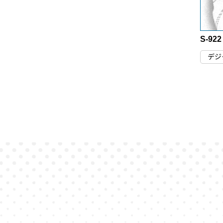
S-92
デジ