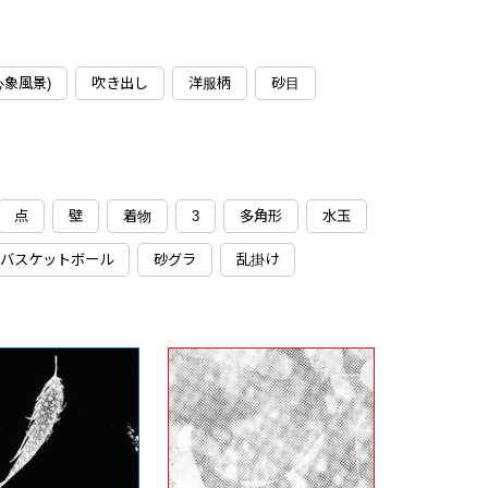
心象風景)
吹き出し
洋服柄
砂目
点
壁
着物
3
多角形
水玉
バスケットボール
砂グラ
乱掛け