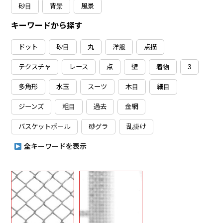
砂目
背景
風景
キーワードから探す
ドット
砂目
丸
洋服
点描
テクスチャ
レース
点
壁
着物
3
多角形
水玉
スーツ
木目
細目
ジーンズ
粗目
過去
金網
バスケットボール
砂グラ
乱掛け
全キーワードを表示