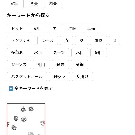
砂目
背景
風景
キーワードから探す
ドット
砂目
丸
洋服
点描
テクスチャ
レース
点
壁
着物
3
多角形
水玉
スーツ
木目
細目
ジーンズ
粗目
過去
金網
バスケットボール
砂グラ
乱掛け
全キーワードを表示