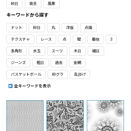
砂目
背景
風景
キーワードから探す
ドット
砂目
丸
洋服
点描
テクスチャ
レース
点
壁
着物
3
多角形
水玉
スーツ
木目
細目
ジーンズ
粗目
過去
金網
バスケットボール
砂グラ
乱掛け
全キーワードを表示