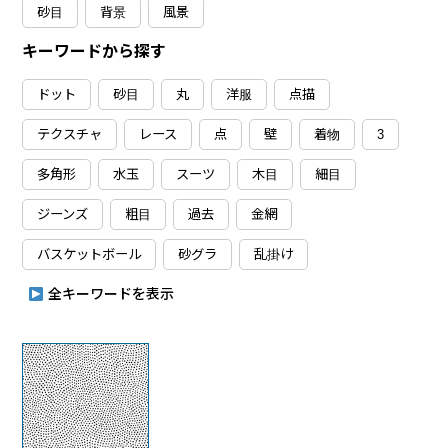
砂目
背景
風景
キーワードから探す
ドット
砂目
丸
洋服
点描
テクスチャ
レース
点
壁
着物
3
多角形
水玉
スーツ
木目
細目
ジーンズ
粗目
過去
金網
バスケットボール
砂グラ
乱掛け
全キーワードを表示